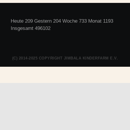
Heute 209 Gestern 204 Woche 733 Monat 1193
Insgesamt 496102
(C) 2014-2025 COPYRIGHT JIMBALA KINDERFARM E.V.